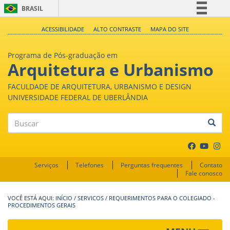
BRASIL
Simplifique!
ACESSIBILIDADE
ALTO CONTRASTE
MAPA DO SITE
Comunica BR
Programa de Pós-graduação em
Participe
Arquitetura e Urbanismo
Acesso à informação
FACULDADE DE ARQUITETURA, URBANISMO E DESIGN
Legislação
UNIVERSIDADE FEDERAL DE UBERLÂNDIA
Canais
Buscar
Serviços
Telefones
Perguntas frequentes
Contato
Fale conosco
INÍCIO
/
SERVICOS
/
REQUERIMENTOS PARA O COLEGIADO -
PROCEDIMENTOS GERAIS