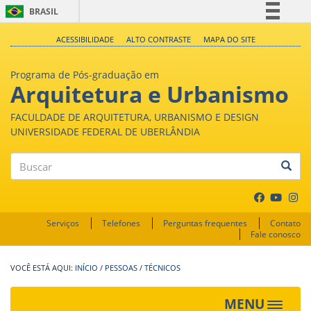
BRASIL
Simplifique!
ACESSIBILIDADE
ALTO CONTRASTE
MAPA DO SITE
Comunica BR
Programa de Pós-graduação em
Participe
Arquitetura e Urbanismo
Acesso à informação
FACULDADE DE ARQUITETURA, URBANISMO E DESIGN
Legislação
UNIVERSIDADE FEDERAL DE UBERLÂNDIA
Canais
Buscar
Serviços
Telefones
Perguntas frequentes
Contato
Fale conosco
INÍCIO
/
PESSOAS
/
TÉCNICOS
MENU
Toggle