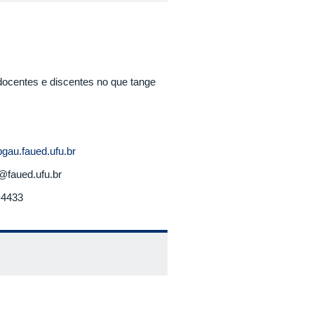
 docentes e discentes no que tange
pgau.faued.ufu.br
@faued.ufu.br
-4433