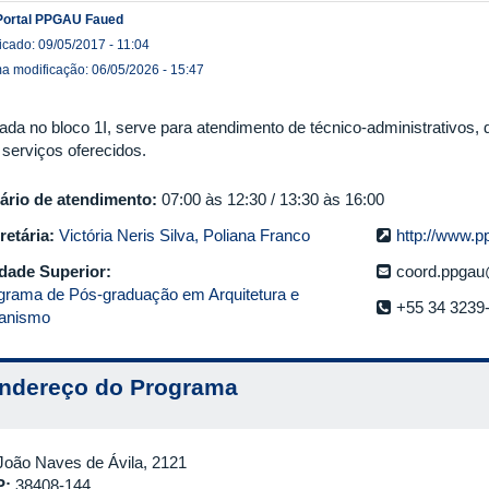
Portal PPGAU Faued
icado: 09/05/2017 - 11:04
ma modificação: 06/05/2026 - 15:47
uada no bloco 1I, serve para atendimento de técnico-administrativos,
 serviços oferecidos.
ário de atendimento:
07:00 às 12:30 / 13:30 às 16:00
retária:
Victória Neris Silva, Poliana Franco
http://www.p
dade Superior:
coord.ppgau
grama de Pós-graduação em Arquitetura e
+55 34 3239
anismo
ndereço do Programa
João Naves de Ávila, 2121
P:
38408-144