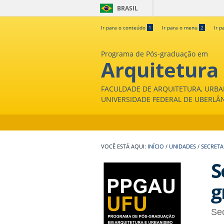
BRASIL
Ir para o conteúdo
1
Ir para o menu
2
Ir p
Programa de Pós-graduação em
Arquitetura
FACULDADE DE ARQUITETURA, URBA
UNIVERSIDADE FEDERAL DE UBERLÂ
INÍCIO
/
UNIDADES
/
SECRETA
S
g
Se