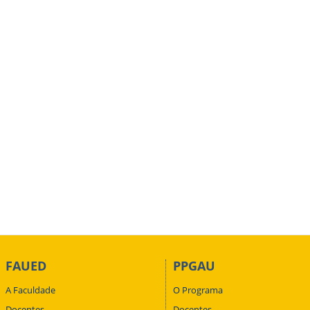
FAUED
PPGAU
A Faculdade
O Programa
Docentes
Docentes