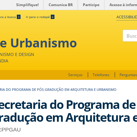
Simplifique!
Comunica BR
Participe
Acesso à infor
ACESSIBILI
ara a busca
3
Ir para o rodapé
4
 e Urbanismo
Buscar
NISMO E DESIGN
NDIA
Serviços
Telefones
Perguntas
RIA DO PROGRAMA DE PÓS-GRADUÇÃO EM ARQUITETURA E URBANISMO
ecretaria do Programa de
radução em Arquitetura 
cPPGAU