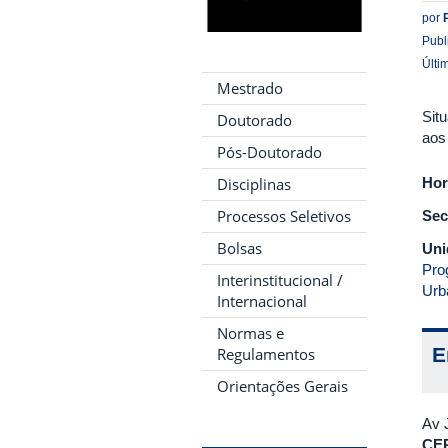
por
Publ
Últi
Mestrado
Sit
Doutorado
aos
Pós-Doutorado
Hor
Disciplinas
Processos Seletivos
Sec
Bolsas
Uni
Pro
Interinstitucional /
Urb
Internacional
Normas e
E
Regulamentos
Orientações Gerais
Av 
CE