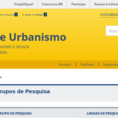
Simplifique!
Comunica BR
Participe
Acesso à infor
ACESSIBILI
ara a busca
3
Ir para o rodapé
4
 e Urbanismo
Buscar
NISMO E DESIGN
NDIA
Serviços
Telefones
Perguntas
SA
rupos de Pesquisa
RUPO DE PESQUISA
LINHAS DE PESQU