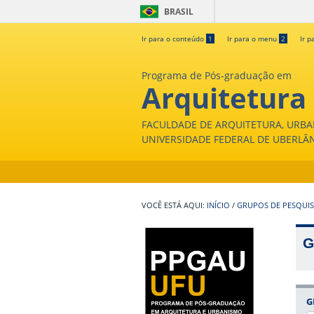
BRASIL
Ir para o conteúdo
1
Ir para o menu
2
Ir p
Programa de Pós-graduação em
Arquitetura
FACULDADE DE ARQUITETURA, URBA
UNIVERSIDADE FEDERAL DE UBERLÂ
INÍCIO
/
GRUPOS DE PESQUI
G
G