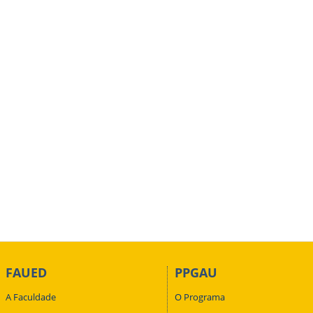
FAUED
PPGAU
A Faculdade
O Programa