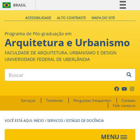
BRASIL
Simplifique!
ACESSIBILIDADE
ALTO CONTRASTE
MAPA DO SITE
Comunica BR
Programa de Pós-graduação em
Participe
Arquitetura e Urbanismo
Acesso à informação
FACULDADE DE ARQUITETURA, URBANISMO E DESIGN
Legislação
UNIVERSIDADE FEDERAL DE UBERLÂNDIA
Canais
Buscar
Serviços
Telefones
Perguntas frequentes
Contato
Fale conosco
INÍCIO
/
SERVICOS
/
ESTÁGIO DE DOCÊNCIA
MENU
Toggle