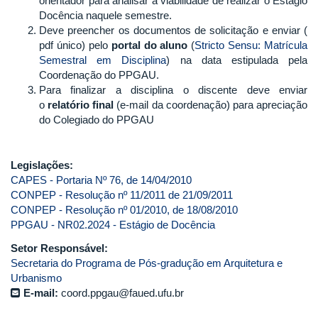
orientador para analisar a viabilidade de realizar o Estágio
Docência naquele semestre.
Deve preencher os documentos de solicitação e enviar (
pdf único) pelo
portal do aluno
(
Stricto Sensu: Matrícula
Semestral em Disciplina
) na data estipulada pela
Coordenação do PPGAU.
Para finalizar a disciplina o discente deve enviar
o
relatório final
(e-mail da coordenação) para apreciação
do Colegiado do PPGAU
Legislações:
CAPES - Portaria Nº 76, de 14/04/2010
CONPEP - Resolução nº 11/2011 de 21/09/2011
CONPEP - Resolução nº 01/2010, de 18/08/2010
PPGAU - NR02.2024 - Estágio de Docência
Setor Responsável:
Secretaria do Programa de Pós-gradução em Arquitetura e
Urbanismo
E-mail:
coord.ppgau@faued.ufu.br