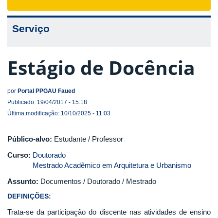
navigat
Serviço
Estágio de Docência
por
Portal PPGAU Faued
Publicado: 19/04/2017 - 15:18
Última modificação: 10/10/2025 - 11:03
Público-alvo:
Estudante / Professor
Curso:
Doutorado
Mestrado Acadêmico em Arquitetura e Urbanismo
Assunto:
Documentos / Doutorado / Mestrado
DEFINIÇÕES:
Trata-se da participação do discente nas atividades de ensino