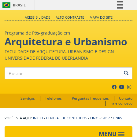
BRASIL
Simplifique!
ACESSIBILIDADE
ALTO CONTRASTE
MAPA DO SITE
Comunica BR
Programa de Pós-graduação em
Participe
Arquitetura e Urbanismo
Acesso à informação
FACULDADE DE ARQUITETURA, URBANISMO E DESIGN
Legislação
UNIVERSIDADE FEDERAL DE UBERLÂNDIA
Canais
Buscar
Serviços
Telefones
Perguntas frequentes
Contato
Fale conosco
INÍCIO
/
CENTRAL DE CONTEUDOS
/
LINKS
/
2017
/
LINKS
MENU
Toggle