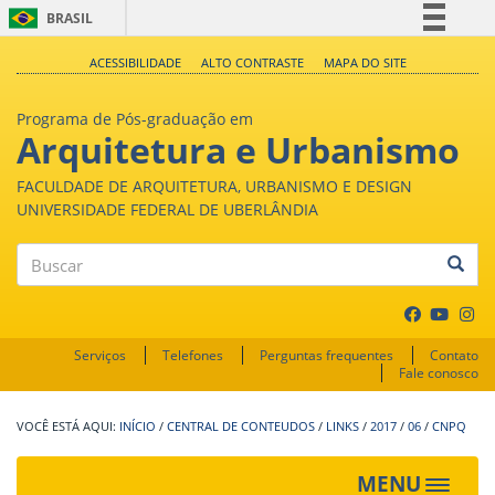
BRASIL
Simplifique!
ACESSIBILIDADE
ALTO CONTRASTE
MAPA DO SITE
Comunica BR
Programa de Pós-graduação em
Participe
Arquitetura e Urbanismo
Acesso à informação
FACULDADE DE ARQUITETURA, URBANISMO E DESIGN
Legislação
UNIVERSIDADE FEDERAL DE UBERLÂNDIA
Canais
Buscar
Serviços
Telefones
Perguntas frequentes
Contato
Fale conosco
INÍCIO
/
CENTRAL DE CONTEUDOS
/
LINKS
/
2017
/
06
/
CNPQ
MENU
Toggle