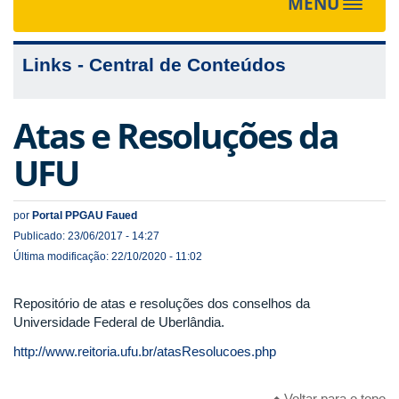
MENU
Toggle
navigat
Links - Central de Conteúdos
Atas e Resoluções da
UFU
por
Portal PPGAU Faued
Publicado: 23/06/2017 - 14:27
Última modificação: 22/10/2020 - 11:02
Repositório de atas e resoluções dos conselhos da
Universidade Federal de Uberlândia.
http://www.reitoria.ufu.br/atasResolucoes.php
Voltar para o topo