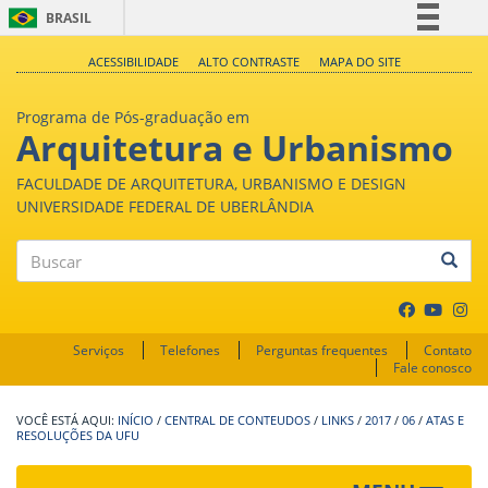
BRASIL
Simplifique!
ACESSIBILIDADE
ALTO CONTRASTE
MAPA DO SITE
Comunica BR
Programa de Pós-graduação em
Participe
Arquitetura e Urbanismo
Acesso à informação
FACULDADE DE ARQUITETURA, URBANISMO E DESIGN
Legislação
UNIVERSIDADE FEDERAL DE UBERLÂNDIA
Canais
Buscar
Serviços
Telefones
Perguntas frequentes
Contato
Fale conosco
INÍCIO
/
CENTRAL DE CONTEUDOS
/
LINKS
/
2017
/
06
/
ATAS E
RESOLUÇÕES DA UFU