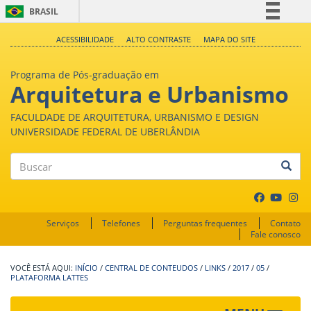
BRASIL
Simplifique!
ACESSIBILIDADE
ALTO CONTRASTE
MAPA DO SITE
Comunica BR
Programa de Pós-graduação em
Participe
Arquitetura e Urbanismo
Acesso à informação
FACULDADE DE ARQUITETURA, URBANISMO E DESIGN
Legislação
UNIVERSIDADE FEDERAL DE UBERLÂNDIA
Canais
Buscar
Serviços
Telefones
Perguntas frequentes
Contato
Fale conosco
INÍCIO
/
CENTRAL DE CONTEUDOS
/
LINKS
/
2017
/
05
/
PLATAFORMA LATTES