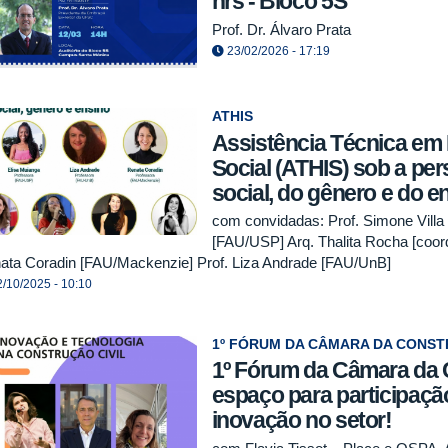
hrs - Bloco 5S
Prof. Dr. Álvaro Prata
23/02/2026 - 17:19
ATHIS
Assistência Técnica em 
Social (ATHIS) sob a per
social, do gênero e do e
com convidadas: Prof. Simone Vill
[FAU/USP] Arq. Thalita Rocha [coor
ata Coradin [FAU/Mackenzie] Prof. Liza Andrade [FAU/UnB]
/10/2025 - 10:10
1º FÓRUM DA CÂMARA DA CONST
1º Fórum da Câmara da 
espaço para participaçã
inovação no setor!