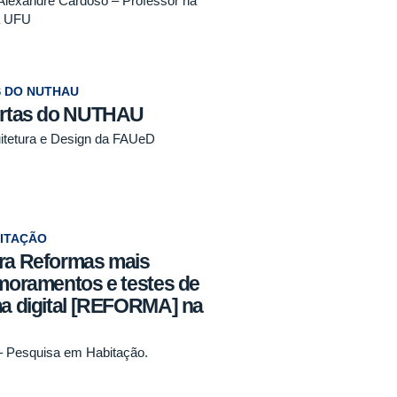
Alexandre Cardoso – Professor na
a UFU
S DO NUTHAU
bertas do NUTHAU
uitetura e Design da FAUeD
ITAÇÃO
ara Reformas mais
imoramentos e testes de
ma digital [REFORMA] na
– Pesquisa em Habitação.