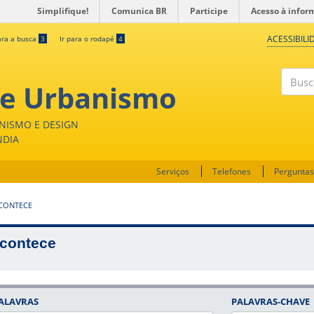
Simplifique!
Comunica BR
Participe
Acesso à infor
ACESSIBILI
ara a busca
3
Ir para o rodapé
4
 e Urbanismo
Buscar
NISMO E DESIGN
NDIA
Serviços
Telefones
Perguntas
CONTECE
contece
ALAVRAS
PALAVRAS-CHAVE