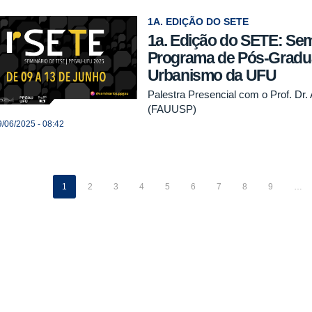
1A. EDIÇÃO DO SETE
1a. Edição do SETE: Sem
Programa de Pós-Gradua
Urbanismo da UFU
Palestra Presencial com o Prof. Dr.
(FAUUSP)
/06/2025 - 08:42
1
2
3
4
5
6
7
8
9
…