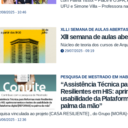
com Flavia Tissot – Place e OSPA, 
UFU e Simone Villa – Professora n
/08/2025 - 10:46
XLLI SEMANA DE AULAS ABERTA
XllI semana de aulas a
Núcleo de teoria dos cursos de Arq
29/07/2025 - 09:19
PESQUISA DE MESTRADO EM HAB
“Assistência Técnica p
Resilientes em HIS: apr
usabilidade da Platafor
palma da mão”
quisa vinculada ao projeto [CASA RESILIENTE] , do Grupo [MORA]
/06/2025 - 12:36