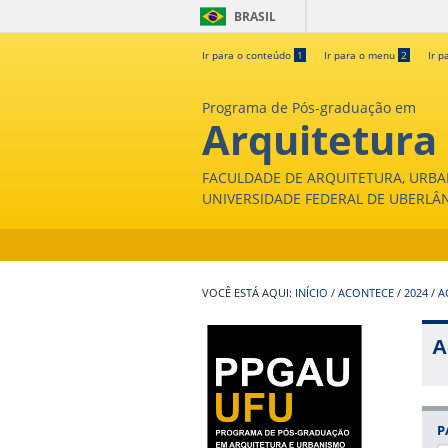
BRASIL
Ir para o conteúdo
1
Ir para o menu
2
Ir p
Programa de Pós-graduação em
Arquitetura
FACULDADE DE ARQUITETURA, URBA
UNIVERSIDADE FEDERAL DE UBERLÂ
INÍCIO
/
ACONTECE
/
2024
/
A
A
P