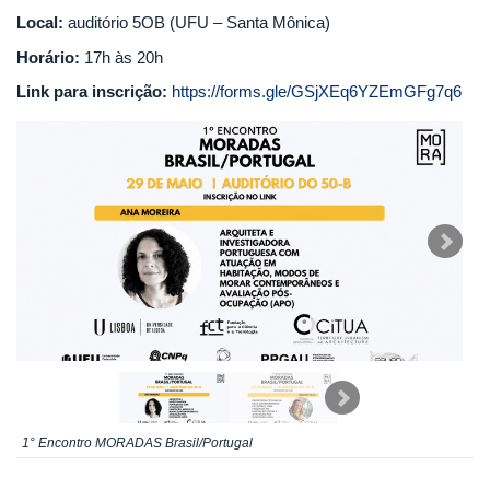
Local:
auditório 5OB (UFU – Santa Mônica)
Horário:
17h às 20h
Link para inscrição:
https://forms.gle/GSjXEq6YZEmGFg7q6
1° Encontro MORADAS Brasil/Portugal