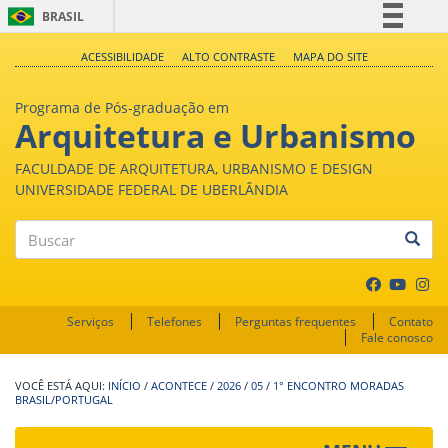
BRASIL
Simplifique!
ACESSIBILIDADE
ALTO CONTRASTE
MAPA DO SITE
Comunica BR
Programa de Pós-graduação em
Participe
Arquitetura e Urbanismo
Acesso à informação
FACULDADE DE ARQUITETURA, URBANISMO E DESIGN
Legislação
UNIVERSIDADE FEDERAL DE UBERLÂNDIA
Canais
Buscar
Serviços
Telefones
Perguntas frequentes
Contato
Fale conosco
INÍCIO
/
ACONTECE
/
2026
/
05
/
1° ENCONTRO MORADAS
BRASIL/PORTUGAL