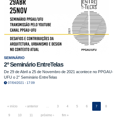
SEMINÁRIO
2º Seminário EntreTelas
De 29 de Abril a 25 de Novembro de 2021 acontece no PPGAU-
UFU o 2° Seminário EntreTelas
07/04/2021 - 17:09
« início
‹ anterior
…
3
4
5
6
7
8
9
10
11
próximo ›
fim »