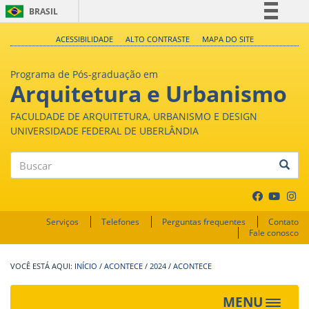
BRASIL
Simplifique!
ACESSIBILIDADE
ALTO CONTRASTE
MAPA DO SITE
Comunica BR
Programa de Pós-graduação em
Participe
Arquitetura e Urbanismo
Acesso à informação
FACULDADE DE ARQUITETURA, URBANISMO E DESIGN
Legislação
UNIVERSIDADE FEDERAL DE UBERLÂNDIA
Canais
Buscar
Serviços
Telefones
Perguntas frequentes
Contato
Fale conosco
INÍCIO
/
ACONTECE
/
2024
/
ACONTECE
MENU
Toggle