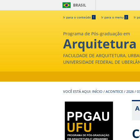
BRASIL
Ir para o conteúdo
1
Ir para o menu
2
Ir p
Programa de Pós-graduação em
Arquitetura
FACULDADE DE ARQUITETURA, URBA
UNIVERSIDADE FEDERAL DE UBERLÂ
INÍCIO
/
ACONTECE
/
2026
/
0
A
C