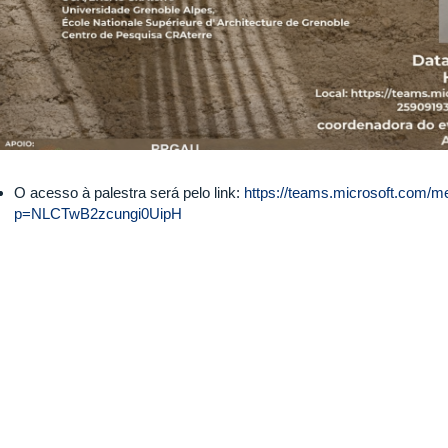
O acesso à palestra será pelo link:
https://teams.microsoft.com/
p=NLCTwB2zcungi0UipH