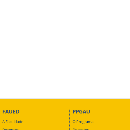
FAUED
PPGAU
A Faculdade
O Programa
Docentes
Docentes