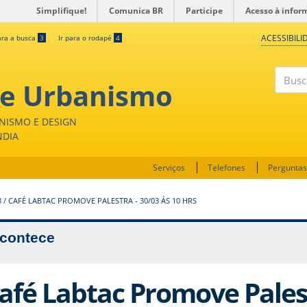
Simplifique!
Comunica BR
Participe
Acesso à infor
ACESSIBILI
ara a busca
3
Ir para o rodapé
4
 e Urbanismo
Buscar
NISMO E DESIGN
NDIA
Serviços
Telefones
Perguntas
3
/
CAFÉ LABTAC PROMOVE PALESTRA - 30/03 ÁS 10 HRS
contece
afé Labtac Promove Palest