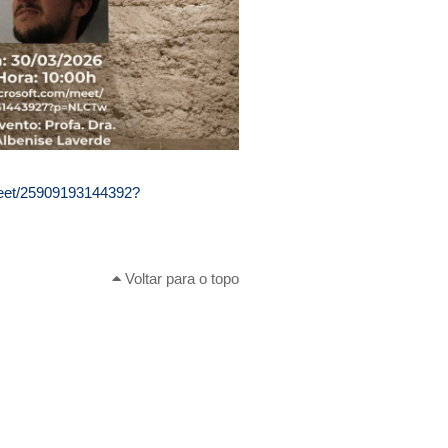
meet/25909193144392?
Voltar para o topo