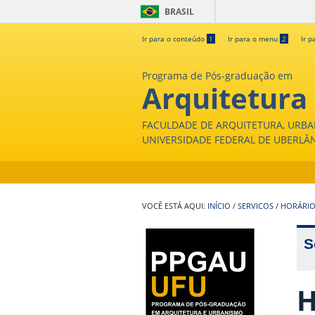
BRASIL
Ir para o conteúdo
1
Ir para o menu
2
Ir p
Programa de Pós-graduação em
Arquitetura
FACULDADE DE ARQUITETURA, URBA
UNIVERSIDADE FEDERAL DE UBERLÂ
INÍCIO
/
SERVICOS
/
HORÁRIO
S
H