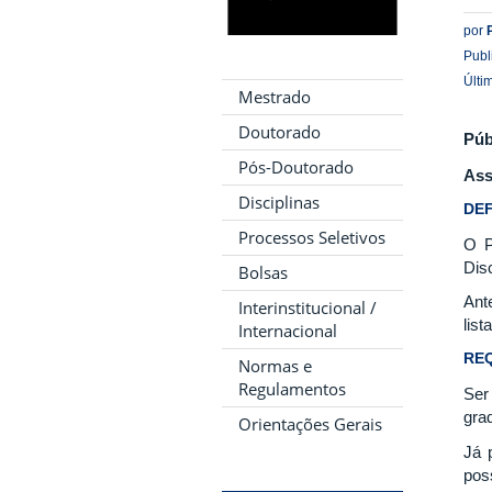
por
Publ
Últi
Mestrado
Doutorado
Púb
Pós-Doutorado
Ass
Disciplinas
DEF
Processos Seletivos
O P
Dis
Bolsas
Ant
Interinstitucional /
list
Internacional
REQ
Normas e
Regulamentos
Ser
gra
Orientações Gerais
Já 
pos