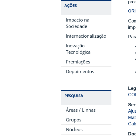
pro
AÇÕES
OR
Impacto na
Com
Sociedade
imp
Internacionalização
Par
Inovação
Tecnológica
Premiações
Depoimentos
Leg
CON
PESQUISA
Ser
Áreas / Linhas
Aju
Mat
Grupos
Cal
Núcleos
Do