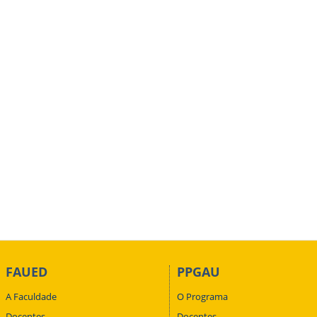
FAUED
PPGAU
A Faculdade
O Programa
Docentes
Docentes