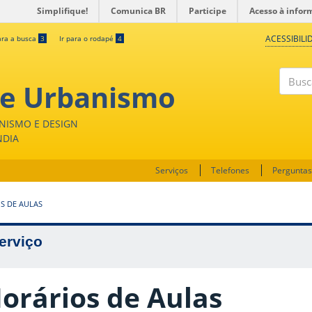
Simplifique!
Comunica BR
Participe
Acesso à infor
ACESSIBILI
ara a busca
3
Ir para o rodapé
4
 e Urbanismo
Buscar
NISMO E DESIGN
NDIA
Serviços
Telefones
Perguntas
S DE AULAS
erviço
orários de Aulas