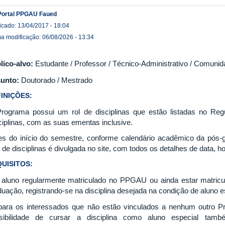
Portal PPGAU Faued
icado: 13/04/2017 - 18:04
ma modificação: 06/08/2026 - 13:34
lico-alvo:
Estudante / Professor / Técnico-Administrativo / Comunid
unto:
Doutorado / Mestrado
INIÇÕES:
rograma possui um rol de disciplinas que estão listadas no Re
ciplinas, com as suas ementas inclusive.
es do início do semestre, conforme calendário acadêmico da pós
a de disciplinas é divulgada no site, com todos os detalhes de data, ho
UISITOS:
 aluno regularmente matriculado no PPGAU ou ainda estar matric
duação, registrando-se na disciplina desejada na condição de aluno e
para os interessados que não estão vinculados a nenhum outro P
sibilidade de cursar a disciplina como aluno especial ta