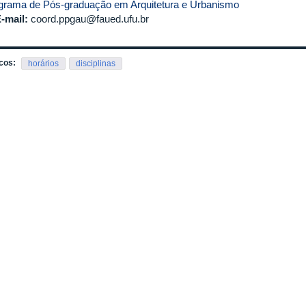
grama de Pós-graduação em Arquitetura e Urbanismo
-mail:
coord.ppgau@faued.ufu.br
cos:
horários
disciplinas