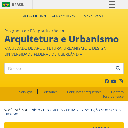
BRASIL
Simplifique!
ACESSIBILIDADE
ALTO CONTRASTE
MAPA DO SITE
Comunica BR
Programa de Pós-graduação em
Participe
Arquitetura e Urbanismo
Acesso à informação
FACULDADE DE ARQUITETURA, URBANISMO E DESIGN
Legislação
UNIVERSIDADE FEDERAL DE UBERLÂNDIA
Canais
Buscar
Serviços
Telefones
Perguntas frequentes
Contato
Fale conosco
INÍCIO
/
LEGISLACOES
/
CONPEP - RESOLUÇÃO Nº 01/2010, DE
18/08/2010