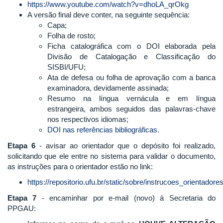
https://www.youtube.com/watch?v=dhoLA_qrOkg
​A versão final deve conter, na seguinte sequência:
Capa;
Folha de rosto;
Ficha catalográfica com o DOI elaborada pela
Divisão de Catalogação e Classificação do
SISBI/UFU;
Ata de defesa ou folha de aprovação com a banca
examinadora, devidamente assinada;
Resumo na língua vernácula e em língua
estrangeira, ambos seguidos das palavras-chave
nos respectivos idiomas;
DOI nas referências bibliográficas
.
Etapa 6
- avisar ao orientador que o depósito foi realizado,
solicitando que ele entre no sistema para validar o documento,
as instruções para o orientador estão no link:
https://repositorio.ufu.br/static/sobre/instrucoes_orientadore
Etapa 7
- encaminhar por e-mail (novo) à Secretaria do
PPGAU: