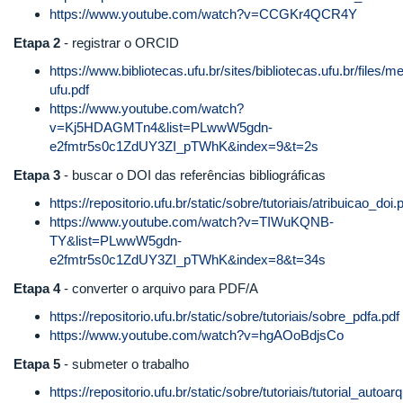
https://www.youtube.com/watch?v=CCGKr4QCR4Y
Etapa 2
- registrar o ORCID
https://www.bibliotecas.ufu.br/sites/bibliotecas.ufu.br/files/
ufu.pdf
https://www.youtube.com/watch?
v=Kj5HDAGMTn4&list=PLwwW5gdn-
e2fmtr5s0c1ZdUY3ZI_pTWhK&index=9&t=2s
Etapa 3
- buscar o DOI das referências bibliográficas
https://repositorio.ufu.br/static/sobre/tutoriais/atribuicao_doi.
https://www.youtube.com/watch?v=TIWuKQNB-
TY&list=PLwwW5gdn-
e2fmtr5s0c1ZdUY3ZI_pTWhK&index=8&t=34s
Etapa 4
- converter o arquivo para PDF/A
https://repositorio.ufu.br/static/sobre/tutoriais/sobre_pdfa.pdf
https://www.youtube.com/watch?v=hgAOoBdjsCo
Etapa 5
- submeter o trabalho
https://repositorio.ufu.br/static/sobre/tutoriais/tutorial_aut