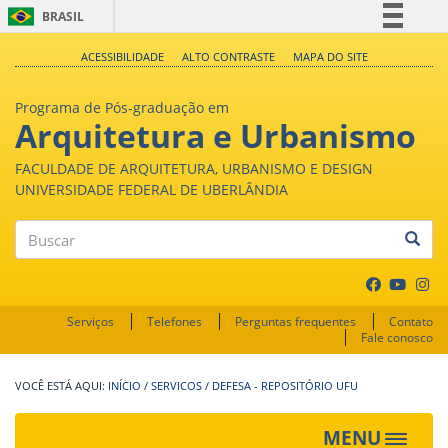
BRASIL
Simplifique!
ACESSIBILIDADE
ALTO CONTRASTE
MAPA DO SITE
Comunica BR
Programa de Pós-graduação em
Participe
Arquitetura e Urbanismo
Acesso à informação
FACULDADE DE ARQUITETURA, URBANISMO E DESIGN
Legislação
UNIVERSIDADE FEDERAL DE UBERLÂNDIA
Canais
Buscar
Serviços
Telefones
Perguntas frequentes
Contato
Fale conosco
INÍCIO
/
SERVICOS
/
DEFESA - REPOSITÓRIO UFU
MENU
Toggle