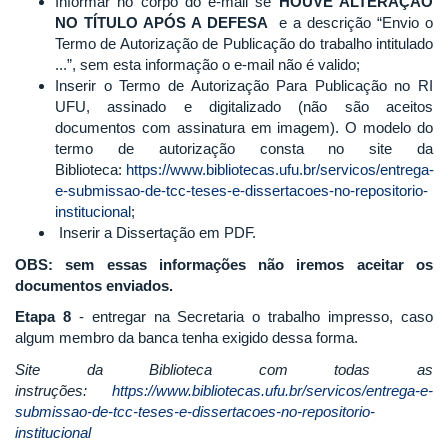
Informar no corpo do e-mail se
HOUVE ALTERAÇÃO
NO TÍTULO APÓS A DEFESA
e a descrição “Envio o
Termo de Autorização de Publicação do trabalho intitulado
...”, sem esta informação o e-mail não é valido;
Inserir o Termo de Autorização Para Publicação no RI
UFU, assinado e digitalizado (não são aceitos
documentos com assinatura em imagem). O modelo do
termo de autorização consta no site da
Biblioteca:
https://www.bibliotecas.ufu.br/servicos/entrega-
e-submissao-de-tcc-teses-e-dissertacoes-no-repositorio-
institucional
;
Inserir a Dissertação em PDF.
OBS: sem essas informações não iremos aceitar os
documentos enviados.
Etapa 8
- entregar na Secretaria o trabalho impresso, caso
algum membro da banca tenha exigido dessa forma.
Site da Biblioteca com todas as
instruções:
https://www.bibliotecas.ufu.br/servicos/entrega-e-
submissao-de-tcc-teses-e-dissertacoes-no-repositorio-
institucional