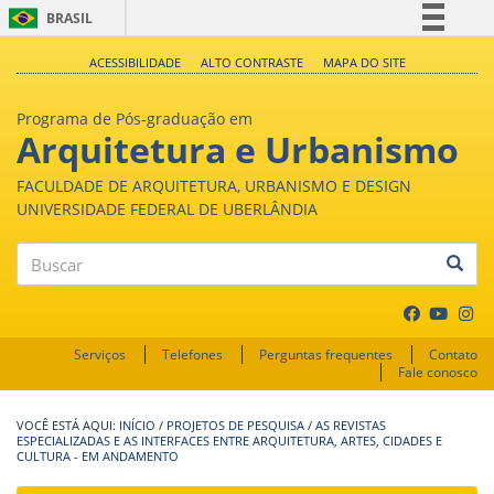
BRASIL
Simplifique!
ACESSIBILIDADE
ALTO CONTRASTE
MAPA DO SITE
Comunica BR
Programa de Pós-graduação em
Participe
Arquitetura e Urbanismo
Acesso à informação
FACULDADE DE ARQUITETURA, URBANISMO E DESIGN
Legislação
UNIVERSIDADE FEDERAL DE UBERLÂNDIA
Canais
Buscar
Serviços
Telefones
Perguntas frequentes
Contato
Fale conosco
INÍCIO
/
PROJETOS DE PESQUISA
/
AS REVISTAS
ESPECIALIZADAS E AS INTERFACES ENTRE ARQUITETURA, ARTES, CIDADES E
CULTURA - EM ANDAMENTO