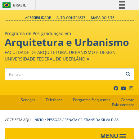
BRASIL
Simplifique!
ACESSIBILIDADE
ALTO CONTRASTE
MAPA DO SITE
Comunica BR
Programa de Pós-graduação em
Participe
Arquitetura e Urbanismo
Acesso à informação
FACULDADE DE ARQUITETURA, URBANISMO E DESIGN
Legislação
UNIVERSIDADE FEDERAL DE UBERLÂNDIA
Canais
Buscar
Serviços
Telefones
Perguntas frequentes
Contato
Fale conosco
INÍCIO
/
PESSOAS
/
RENATA CRISTIANE DA SILVA DIAS
MENU
Toggle