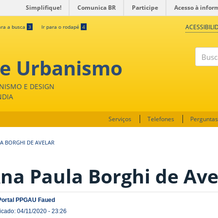
Simplifique!
Comunica BR
Participe
Acesso à infor
ACESSIBILI
ara a busca
3
Ir para o rodapé
4
 e Urbanismo
Buscar
NISMO E DESIGN
NDIA
Serviços
Telefones
Perguntas
A BORGHI DE AVELAR
na Paula Borghi de Ave
Portal PPGAU Faued
icado: 04/11/2020 - 23:26