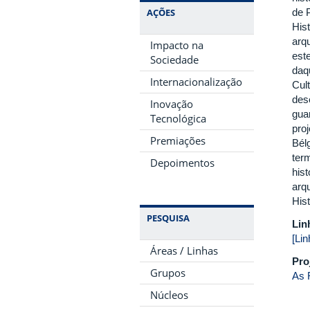
AÇÕES
de 
His
arqu
Impacto na
este
Sociedade
daq
Internacionalização
Cul
des
Inovação
gua
Tecnológica
pro
Premiações
Bél
term
Depoimentos
hist
arq
Hist
PESQUISA
Lin
[Li
Áreas / Linhas
Pro
Grupos
As 
Núcleos