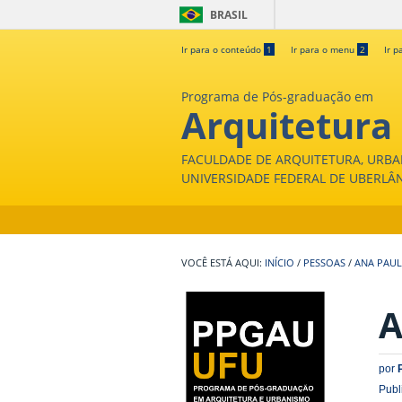
BRASIL
Ir para o conteúdo
1
Ir para o menu
2
Ir p
Programa de Pós-graduação em
Arquitetura
FACULDADE DE ARQUITETURA, URBA
UNIVERSIDADE FEDERAL DE UBERLÂ
INÍCIO
/
PESSOAS
/
ANA PAUL
A
por
Publ