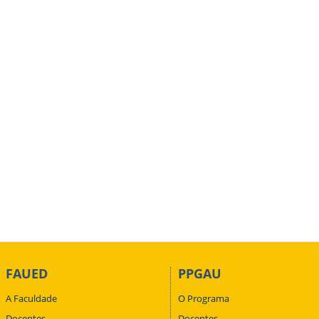
FAUED
PPGAU
A Faculdade
O Programa
Docentes
Docentes