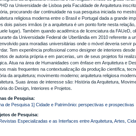
PHD na Universidade de Lisboa pela Faculdade de Arquitetura inscrita
tória, procurando dar continuidade na sua pesquisa iniciada no mestr
itetura religiosa moderna entre o Brasil e Portugal dada a grande imp
s dois países irmãos (e a arquitetura é um ponto forte nesta relação, 
uele lugar). Também quando acadêmica de licenciatura da FAUeD, obt
turarte da Universidade Federal de Uberlândia em 2010 referente a um
envolvido para moradias universitárias onde o móvel deveria servir p
rdar. Tem experiência profissional como designer de interiores des
jetos de autoria própria e em parcerias, um de seus projetos foi real
gica. Atua na área de Humanidades com ênfase em Arquitetura e Desi
os mais frequentes na contextualização da produção científica, tecnol
ória da arquitetura; movimento moderno; arquitetura religiosa moderna
uitetura. Suas áreas de interesse são: História da Arquitetura, Movi
ória do Design, Interiores e Projetos.
has de Pesquisa:
nha de Pesquisa 1] Cidade e Patrimônio: perspectivas e prospectivas
jetos de Pesquisa:
Revistas Especializadas e as Interfaces entre Arquitetura, Artes, C