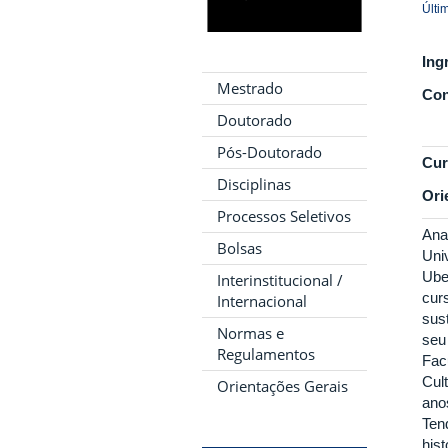
Últi
Ing
Mestrado
Con
Doutorado
Pós-Doutorado
Cur
Disciplinas
Ori
Processos Seletivos
Ana
Bolsas
Uni
Ube
Interinstitucional /
cur
Internacional
sust
Normas e
seu
Regulamentos
Fac
Cult
Orientações Gerais
ano
Tend
hist