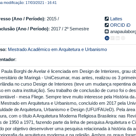
ma modificação: 17/03/2021 - 16:41
resso (Ano / Período):
2015 /
Lattes
ORCID iD
clusão (Ano / Período):
2017 / 2º Semestre
anapaulabor
so:
Mestrado Acadêmico em Arquitetura e Urbanismo
entador
:
 Paula Borghi de Avelar é licenciada em Design de Interiores, grau o
versitário de Maringá - UniCesumar, mas antes, realizou os 3 primei
rlândia no curso Design de Interiores (teve um mudança repentina de
so em outra instituição). Seu trabalho de conclusão de curso foi o d
entável - mesa Fliege. Sempre teve muito interesse pela História da A
 Mestrado em Arquitetura e Urbanismo, concluído em 2017 pela Unive
uldade de Arquitetura, Urbanismo e Design (UFU/FAUeD). Pela área 
ura, com o título A Arquitetura Moderna Religiosa Brasileira: nas Rev
s de 1950 a 1971, fazendo parte da linha de pesquisa Arquitetura e Ci
o por objetivo desenvolver uma pesquisa relacionada à história da ar
oriografia da arquitetura moderna e na religião. Ambos os graus foram