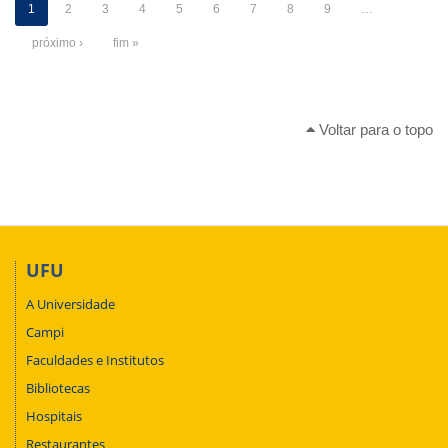
1
2
3
4
5
6
7
8
9
…
próximo ›
fim »
Voltar para o topo
UFU
A Universidade
Campi
Faculdades e Institutos
Bibliotecas
Hospitais
Restaurantes