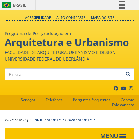
BRASIL
Simplifique!
ACESSIBILIDADE
ALTO CONTRASTE
MAPA DO SITE
Comunica BR
Programa de Pós-graduação em
Participe
Arquitetura e Urbanismo
Acesso à informação
FACULDADE DE ARQUITETURA, URBANISMO E DESIGN
Legislação
UNIVERSIDADE FEDERAL DE UBERLÂNDIA
Canais
Buscar
Serviços
Telefones
Perguntas frequentes
Contato
Fale conosco
INÍCIO
/
ACONTECE
/
2020
/
ACONTECE
MENU
Toggle