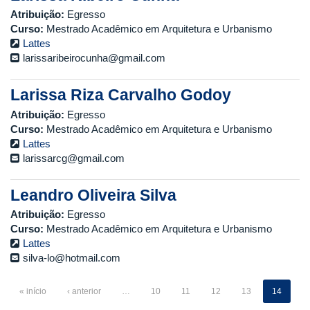
Atribuição:
Egresso
Curso:
Mestrado Acadêmico em Arquitetura e Urbanismo
Lattes
larissaribeirocunha@gmail.com
Larissa Riza Carvalho Godoy
Atribuição:
Egresso
Curso:
Mestrado Acadêmico em Arquitetura e Urbanismo
Lattes
larissarcg@gmail.com
Leandro Oliveira Silva
Atribuição:
Egresso
Curso:
Mestrado Acadêmico em Arquitetura e Urbanismo
Lattes
silva-lo@hotmail.com
« início
‹ anterior
…
10
11
12
13
14