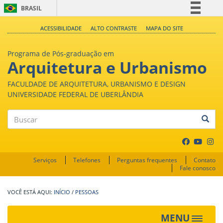
BRASIL
Simplifique!
ACESSIBILIDADE
ALTO CONTRASTE
MAPA DO SITE
Comunica BR
Programa de Pós-graduação em
Participe
Arquitetura e Urbanismo
Acesso à informação
FACULDADE DE ARQUITETURA, URBANISMO E DESIGN
Legislação
UNIVERSIDADE FEDERAL DE UBERLÂNDIA
Canais
Buscar
Serviços
Telefones
Perguntas frequentes
Contato
Fale conosco
INÍCIO
/
PESSOAS
MENU
Toggle