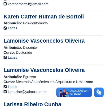
karencrbortoli@gmail.com
Karen Carrer Ruman de Bortoli
Atribuição:
Pós-doutorando
Lattes
Lamonise Vasconcelos Oliveira
Atribuição:
Discente
Curso:
Doutorado
Lattes
Lamonise Vasconcelos Oliveira
Atribuição:
Egresso
Curso:
Mestrado Acadêmico em Arquitetura e Urbanismo
Lattes
lamonise@yahoo.com.br
Larissa Ribeiro Cunha