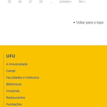
15
16
17
18
…
próximo ›
fim »
Voltar para o topo
UFU
A Universidade
Campi
Faculdades e Institutos
Bibliotecas
Hospitais
Restaurantes
Fundações