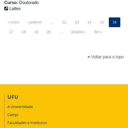
Curso:
Doutorado
Lattes
« início
‹ anterior
…
12
13
14
15
16
17
18
19
20
…
próximo ›
fim »
Voltar para o topo
UFU
A Universidade
Campi
Faculdades e Institutos