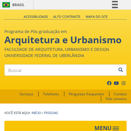
BRASIL
Simplifique!
ACESSIBILIDADE
ALTO CONTRASTE
MAPA DO SITE
Comunica BR
Programa de Pós-graduação em
Participe
Arquitetura e Urbanismo
Acesso à informação
FACULDADE DE ARQUITETURA, URBANISMO E DESIGN
Legislação
UNIVERSIDADE FEDERAL DE UBERLÂNDIA
Canais
Buscar
Serviços
Telefones
Perguntas frequentes
Contato
Fale conosco
INÍCIO
/
PESSOAS
MENU
Toggle