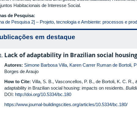
juntos Habitacionais de Interesse Social.
has de Pesquisa:
nha de Pesquisa 2] – Projeto, tecnologia e Ambiente: processos e pro
ublicações em destaque
Lack of adaptability in Brazilian social housin
Autores:
Simone Barbosa Villa
,
Karen Carrer Ruman de Bortoli
,
P
Borges de Araujo
How to Cite:
Villa, S. B., Vasconcellos, P. B., de Bortoli, K. C. R.,
adaptability in Brazilian social housing: impacts on residents.
Build
DOI:
http://doi.org/10.5334/bc.180
https://www.journal-buildingscities.org/articles/10.5334/bc.180/