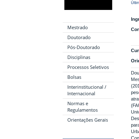
Últi
Ing
Mestrado
Con
Doutorado
Pós-Doutorado
Cur
Disciplinas
Ori
Processos Seletivos
Dou
Bolsas
Mes
(20
Interinstitucional /
pes
Internacional
atr
Normas e
(FA
Regulamentos
Uni
Des
Orientações Gerais
par
Urb
Con