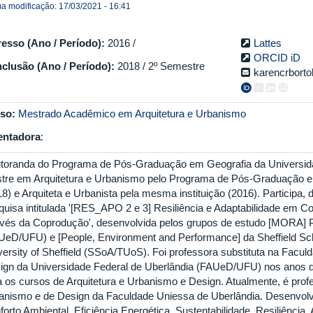
ma modificação: 17/03/2021 - 16:41
resso (Ano / Período):
2016 /
Lattes
ORCID iD
clusão (Ano / Período):
2018 / 2º Semestre
karencrbort
so:
Mestrado Acadêmico em Arquitetura e Urbanismo
entadora
:
toranda do Programa de Pós-Graduação em Geografia da Universida
tre em Arquitetura e Urbanismo pelo Programa de Pós-Graduação e
18) e Arquiteta e Urbanista pela mesma instituição (2016). Particip
quisa intitulada '[RES_APO 2 e 3] Resiliência e Adaptabilidade em Co
avés da Coprodução', desenvolvida pelos grupos de estudo [MORA]
UeD/UFU) e [People, Environment and Performance] da Sheffield Scho
versity of Sheffield (SSoA/TUoS). Foi professora substituta na Facul
ign da Universidade Federal de Uberlândia (FAUeD/UFU) nos anos d
a os cursos de Arquitetura e Urbanismo e Design. Atualmente, é prof
anismo e de Design da Faculdade Uniessa de Uberlândia. Desenvol
forto Ambiental, Eficiência Energética, Sustentabilidade, Resiliênci