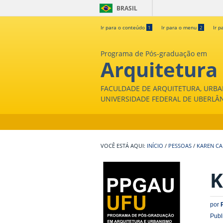
BRASIL
Ir para o conteúdo
1
Ir para o menu
2
Ir p
Programa de Pós-graduação em
Arquitetura
FACULDADE DE ARQUITETURA, URBA
UNIVERSIDADE FEDERAL DE UBERLÂ
INÍCIO
/
PESSOAS
/
KAREN CA
K
por
Publ