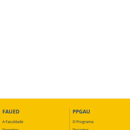
FAUED
PPGAU
A Faculdade
O Programa
Docentes
Docentes