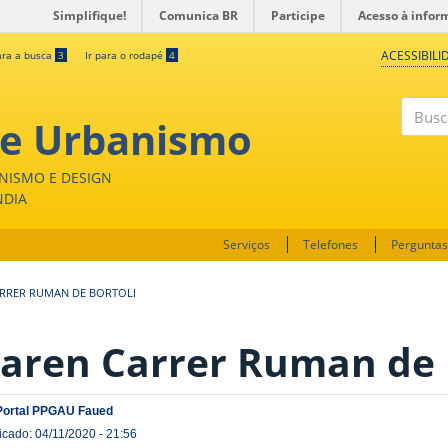
Simplifique!
Comunica BR
Participe
Acesso à infor
ACESSIBILI
ara a busca
3
Ir para o rodapé
4
 e Urbanismo
Buscar
NISMO E DESIGN
NDIA
Serviços
Telefones
Perguntas
RRER RUMAN DE BORTOLI
aren Carrer Ruman de 
Portal PPGAU Faued
icado: 04/11/2020 - 21:56