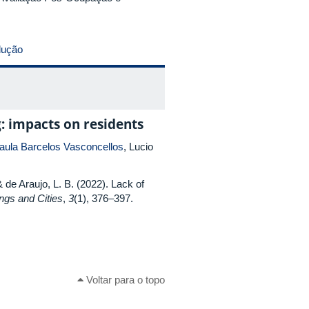
dução
g: impacts on residents
aula Barcelos Vasconcellos
, Lucio
 & de Araujo, L. B. (2022). Lack of
ings and Cities
,
3
(1), 376–397.
Voltar para o topo