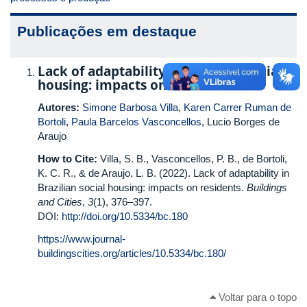
Publicações em destaque
Lack of adaptability in Brazilian social
housing: impacts on residents
Autores:
Simone Barbosa Villa
,
Karen Carrer Ruman de
Bortoli
,
Paula Barcelos Vasconcellos
, Lucio Borges de
Araujo
How to Cite:
Villa, S. B., Vasconcellos, P. B., de Bortoli,
K. C. R., & de Araujo, L. B. (2022). Lack of adaptability in
Brazilian social housing: impacts on residents.
Buildings
and Cities
,
3
(1), 376–397.
DOI:
http://doi.org/10.5334/bc.180
https://www.journal-
buildingscities.org/articles/10.5334/bc.180/
Voltar para o topo