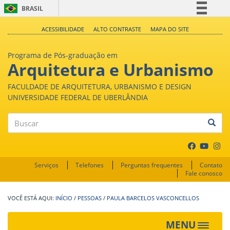
BRASIL
Simplifique!
ACESSIBILIDADE
ALTO CONTRASTE
MAPA DO SITE
Comunica BR
Programa de Pós-graduação em
Participe
Arquitetura e Urbanismo
Acesso à informação
FACULDADE DE ARQUITETURA, URBANISMO E DESIGN
Legislação
UNIVERSIDADE FEDERAL DE UBERLÂNDIA
Canais
Buscar
Serviços
Telefones
Perguntas frequentes
Contato
Fale conosco
INÍCIO
/
PESSOAS
/
PAULA BARCELOS VASCONCELLOS
MENU
Toggle