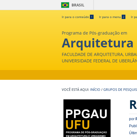
BRASIL
Ir para o conteúdo
1
Ir para o menu
2
Ir p
Programa de Pós-graduação em
Arquitetura
FACULDADE DE ARQUITETURA, URBA
UNIVERSIDADE FEDERAL DE UBERLÂ
INÍCIO
/
GRUPOS DE PESQUI
R
por
Publ
Últi