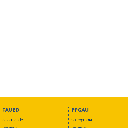
FAUED
PPGAU
A Faculdade
O Programa
Docentes
Docentes