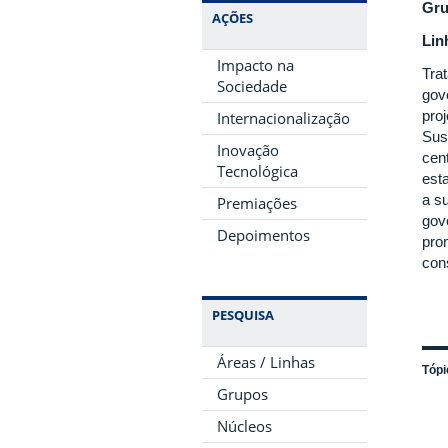
Gru
AÇÕES
Lin
Impacto na
Tra
Sociedade
gov
pro
Internacionalização
Sus
Inovação
cen
Tecnológica
est
a s
Premiações
gov
Depoimentos
pro
con
PESQUISA
Áreas / Linhas
Tópi
Grupos
Núcleos