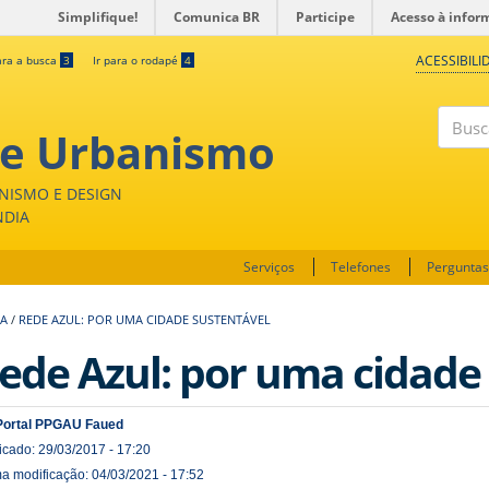
Simplifique!
Comunica BR
Participe
Acesso à infor
ACESSIBILI
ara a busca
3
Ir para o rodapé
4
 e Urbanismo
Buscar
NISMO E DESIGN
NDIA
Serviços
Telefones
Perguntas
SA
/
REDE AZUL: POR UMA CIDADE SUSTENTÁVEL
ede Azul: por uma cidade
Portal PPGAU Faued
icado: 29/03/2017 - 17:20
ma modificação: 04/03/2021 - 17:52