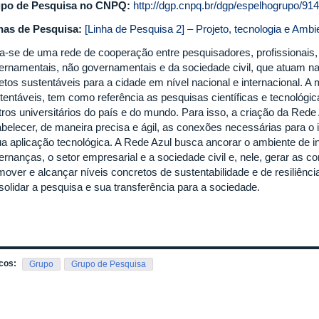
po de Pesquisa no CNPQ:
http://dgp.cnpq.br/dgp/espelhogrupo/9
has de Pesquisa:
[Linha de Pesquisa 2] – Projeto, tecnologia e Amb
ta-se de uma rede de cooperação entre pesquisadores, profissionais
ernamentais, não governamentais e da sociedade civil, que atuam n
jetos sustentáveis para a cidade em nível nacional e internacional. A
tentáveis, tem como referência as pesquisas científicas e tecnológic
tros universitários do país e do mundo. Para isso, a criação da Red
abelecer, de maneira precisa e ágil, as conexões necessárias para o 
ua aplicação tecnológica. A Rede Azul busca ancorar o ambiente de in
ernanças, o setor empresarial e a sociedade civil e, nele, gerar as 
mover e alcançar níveis concretos de sustentabilidade e de resiliênci
solidar a pesquisa e sua transferência para a sociedade.
cos:
Grupo
Grupo de Pesquisa