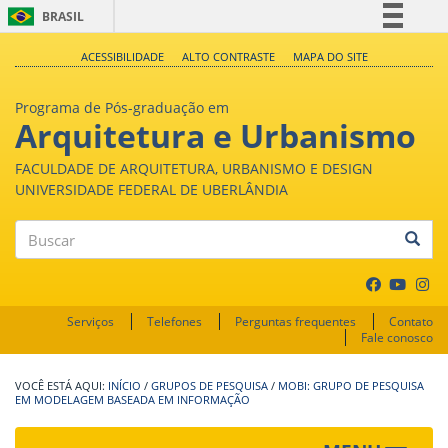
BRASIL
Simplifique!
ACESSIBILIDADE
ALTO CONTRASTE
MAPA DO SITE
Comunica BR
Programa de Pós-graduação em
Participe
Arquitetura e Urbanismo
Acesso à informação
FACULDADE DE ARQUITETURA, URBANISMO E DESIGN
Legislação
UNIVERSIDADE FEDERAL DE UBERLÂNDIA
Canais
Buscar
Serviços
Telefones
Perguntas frequentes
Contato
Fale conosco
INÍCIO
/
GRUPOS DE PESQUISA
/
MOBI: GRUPO DE PESQUISA
EM MODELAGEM BASEADA EM INFORMAÇÃO