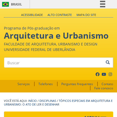
BRASIL
Simplifique!
ACESSIBILIDADE
ALTO CONTRASTE
MAPA DO SITE
Comunica BR
Programa de Pós-graduação em
Participe
Arquitetura e Urbanismo
Acesso à informação
FACULDADE DE ARQUITETURA, URBANISMO E DESIGN
Legislação
UNIVERSIDADE FEDERAL DE UBERLÂNDIA
Canais
Buscar
Serviços
Telefones
Perguntas frequentes
Contato
Fale conosco
INÍCIO
/
DISCIPLINAS
/
TÓPICOS ESPECIAIS EM ARQUITETURA E
URBANISMO: O ATO DE LER E DESENHAR