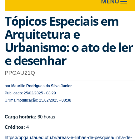
MENU
Toggle
navigat
Tópicos Especiais em
Arquitetura e
Urbanismo: o ato de ler
e desenhar
PPGAU21Q
por
Maurilio Rodrigues da Silva Junior
Publicado: 25/02/2025 - 08:29
Última modificação: 25/02/2025 - 08:38
Carga horária:
60 horas
Créditos:
4
https://ppgau.faued.ufu.br/areas-e-linhas-de-pesquisa/linha-de-