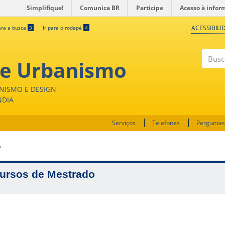
Simplifique!
Comunica BR
Participe
Acesso à infor
ACESSIBILI
ara a busca
3
Ir para o rodapé
4
 e Urbanismo
Buscar
NISMO E DESIGN
NDIA
Serviços
Telefones
Perguntas
O
ursos de Mestrado