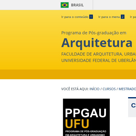
BRASIL
Ir para o conteúdo
1
Ir para o menu
2
Ir p
Programa de Pós-graduação em
Arquitetura
FACULDADE DE ARQUITETURA, URBA
UNIVERSIDADE FEDERAL DE UBERLÂ
INÍCIO
/
CURSOS
/
MESTRAD
C