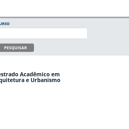
URSO
PESQUISAR
strado Acadêmico em
quitetura e Urbanismo