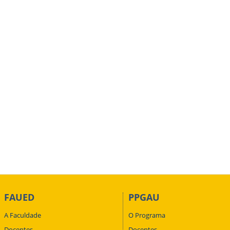
FAUED
PPGAU
A Faculdade
O Programa
Docentes
Docentes