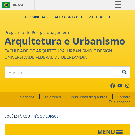
BRASIL
Simplifique!
ACESSIBILIDADE
ALTO CONTRASTE
MAPA DO SITE
Comunica BR
Programa de Pós-graduação em
Participe
Arquitetura e Urbanismo
Acesso à informação
FACULDADE DE ARQUITETURA, URBANISMO E DESIGN
Legislação
UNIVERSIDADE FEDERAL DE UBERLÂNDIA
Canais
Buscar
Serviços
Telefones
Perguntas frequentes
Contato
Fale conosco
INÍCIO
/
CURSOS
MENU
Toggle