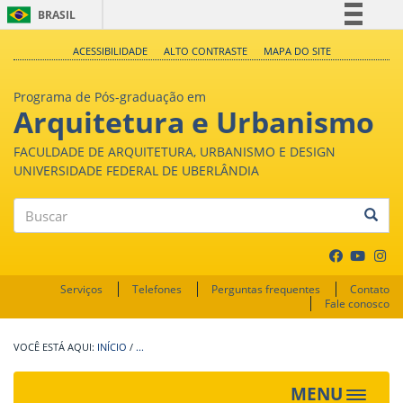
BRASIL
Simplifique!
ACESSIBILIDADE
ALTO CONTRASTE
MAPA DO SITE
Comunica BR
Programa de Pós-graduação em
Participe
Arquitetura e Urbanismo
Acesso à informação
FACULDADE DE ARQUITETURA, URBANISMO E DESIGN
Legislação
UNIVERSIDADE FEDERAL DE UBERLÂNDIA
Canais
Buscar
Serviços
Telefones
Perguntas frequentes
Contato
Fale conosco
INÍCIO
/
...
MENU
Toggle