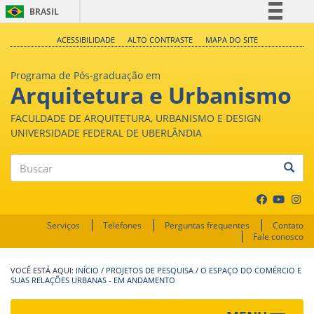
BRASIL
Simplifique!
ACESSIBILIDADE
ALTO CONTRASTE
MAPA DO SITE
Comunica BR
Programa de Pós-graduação em
Participe
Arquitetura e Urbanismo
Acesso à informação
FACULDADE DE ARQUITETURA, URBANISMO E DESIGN
Legislação
UNIVERSIDADE FEDERAL DE UBERLÂNDIA
Canais
Buscar
Serviços
Telefones
Perguntas frequentes
Contato
Fale conosco
INÍCIO
/
PROJETOS DE PESQUISA
/
O ESPAÇO DO COMÉRCIO E
SUAS RELAÇÕES URBANAS - EM ANDAMENTO