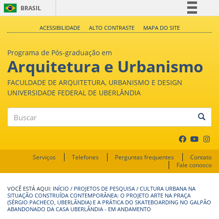
BRASIL
Simplifique!
ACESSIBILIDADE
ALTO CONTRASTE
MAPA DO SITE
Comunica BR
Programa de Pós-graduação em
Participe
Arquitetura e Urbanismo
Acesso à informação
FACULDADE DE ARQUITETURA, URBANISMO E DESIGN
Legislação
UNIVERSIDADE FEDERAL DE UBERLÂNDIA
Canais
Buscar
Serviços
Telefones
Perguntas frequentes
Contato
Fale conosco
INÍCIO
/
PROJETOS DE PESQUISA
/
CULTURA URBANA NA
SITUAÇÃO CONSTRUÍDA CONTEMPORÂNEA: O PROJETO ARTE NA PRAÇA
(SÉRGIO PACHECO, UBERLÂNDIA) E A PRÁTICA DO SKATEBOARDING NO GALPÃO
ABANDONADO DA CASA UBERLÂNDIA - EM ANDAMENTO