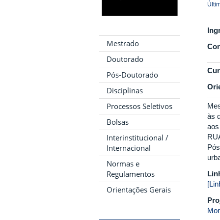
Últi
Ing
Mestrado
Con
Doutorado
Cur
Pós-Doutorado
Ori
Disciplinas
Processos Seletivos
Mes
às 
Bolsas
aos
RUA
Interinstitucional /
Pós
Internacional
urb
Normas e
Regulamentos
Lin
[Li
Orientações Gerais
Pro
Mor