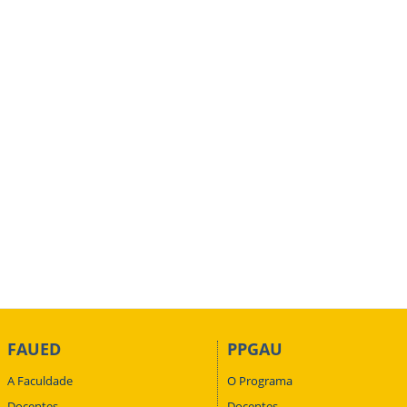
FAUED
PPGAU
A Faculdade
O Programa
Docentes
Docentes