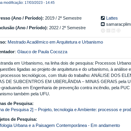
ma modificação: 17/03/2023 - 14:45
resso (Ano / Período):
2019 / 2º Semestre
Lattes
samaracpli
clusão (Ano / Período):
2022 / 2º Semestre
so:
Mestrado Acadêmico em Arquitetura e Urbanismo
entador
:
Glauco de Paula Cocozza
tranda em Urbanismo, na linha dois de pesquisa: Processos Urbanos:
questões ligadas ao projeto de arquitetura e do urbanismo, à análise
 processos tecnológicos, com título do trabalho: ANÁLISE 
S DE SUBCENTROS EM UBERLÂNDIA – MINAS GERAIS pela Univer
-graduanda em Engenharia de prevenção contra incêndio, pela PUC 
anismo também pela UFU.
has de Pesquisa:
nha de Pesquisa 2] – Projeto, tecnologia e Ambiente: processos e pro
jetos de Pesquisa:
fologia Urbana e a Paisagem Contemporânea - Em andamento