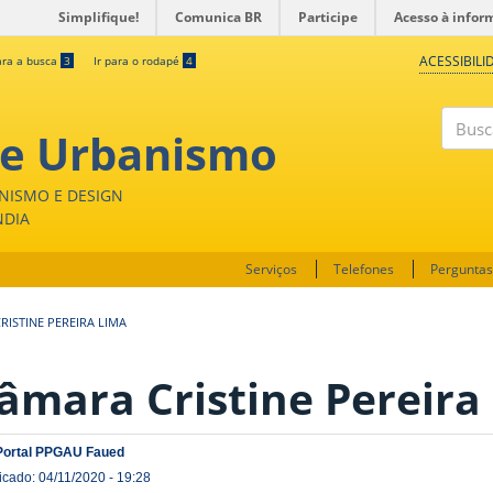
Simplifique!
Comunica BR
Participe
Acesso à infor
ACESSIBILI
ara a busca
3
Ir para o rodapé
4
 e Urbanismo
Buscar
NISMO E DESIGN
NDIA
Serviços
Telefones
Perguntas
RISTINE PEREIRA LIMA
âmara Cristine Pereira
Portal PPGAU Faued
icado: 04/11/2020 - 19:28