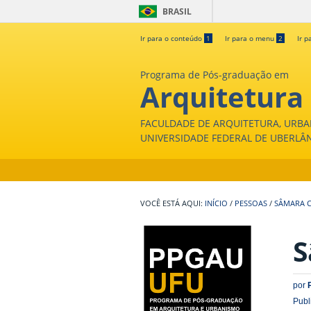
BRASIL
Ir para o conteúdo
1
Ir para o menu
2
Ir p
Programa de Pós-graduação em
Arquitetura
FACULDADE DE ARQUITETURA, URBA
UNIVERSIDADE FEDERAL DE UBERLÂ
INÍCIO
/
PESSOAS
/
SÂMARA C
S
por
Publ