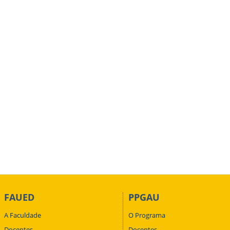
FAUED
PPGAU
A Faculdade
O Programa
Docentes
Docentes