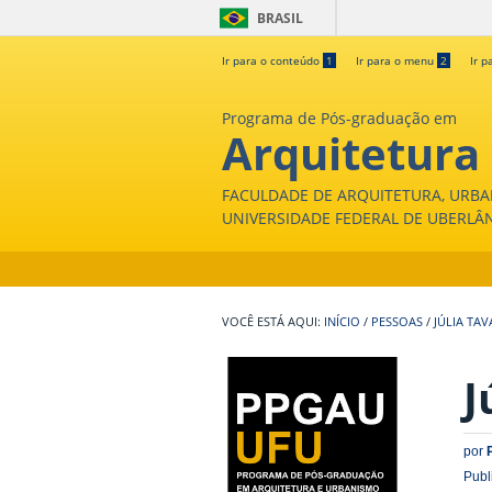
BRASIL
Ir para o conteúdo
1
Ir para o menu
2
Ir p
Programa de Pós-graduação em
Arquitetura
FACULDADE DE ARQUITETURA, URBA
UNIVERSIDADE FEDERAL DE UBERLÂ
INÍCIO
/
PESSOAS
/
JÚLIA TAV
J
por
Publ