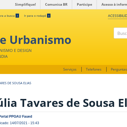
Simplifique!
Comunica BR
Participe
Acesso à infor
ACESSIBILI
ara a busca
3
Ir para o rodapé
4
 e Urbanismo
Buscar
NISMO E DESIGN
NDIA
Serviços
Telefones
Perguntas
ARES DE SOUSA ELIAS
úlia Tavares de Sousa E
Portal PPGAU Faued
icado: 14/07/2021 - 15:43