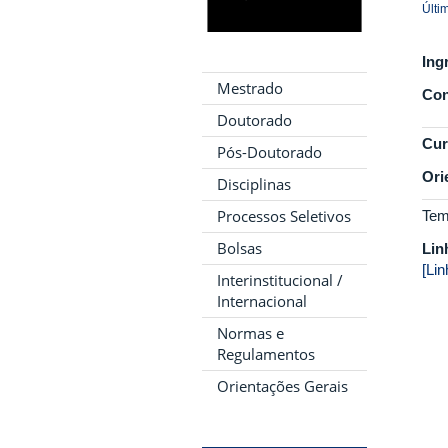
Últi
Ing
Mestrado
Con
Doutorado
Cur
Pós-Doutorado
Ori
Disciplinas
Processos Seletivos
Tem
Bolsas
Lin
[Li
Interinstitucional /
Internacional
Normas e
Regulamentos
Orientações Gerais