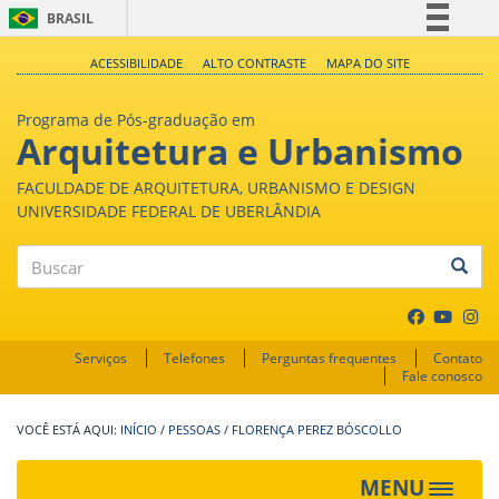
BRASIL
Simplifique!
ACESSIBILIDADE
ALTO CONTRASTE
MAPA DO SITE
Comunica BR
Programa de Pós-graduação em
Participe
Arquitetura e Urbanismo
Acesso à informação
FACULDADE DE ARQUITETURA, URBANISMO E DESIGN
Legislação
UNIVERSIDADE FEDERAL DE UBERLÂNDIA
Canais
Buscar
Serviços
Telefones
Perguntas frequentes
Contato
Fale conosco
INÍCIO
/
PESSOAS
/
FLORENÇA PEREZ BÓSCOLLO
MENU
Toggle