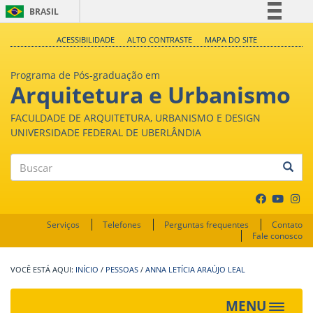
BRASIL
Simplifique!
ACESSIBILIDADE
ALTO CONTRASTE
MAPA DO SITE
Comunica BR
Programa de Pós-graduação em
Participe
Arquitetura e Urbanismo
Acesso à informação
FACULDADE DE ARQUITETURA, URBANISMO E DESIGN
Legislação
UNIVERSIDADE FEDERAL DE UBERLÂNDIA
Canais
Buscar
Serviços
Telefones
Perguntas frequentes
Contato
Fale conosco
INÍCIO
/
PESSOAS
/
ANNA LETÍCIA ARAÚJO LEAL
MENU
Toggle