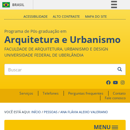
BRASIL
Simplifique!
ACESSIBILIDADE
ALTO CONTRASTE
MAPA DO SITE
Comunica BR
Programa de Pós-graduação em
Participe
Arquitetura e Urbanismo
Acesso à informação
FACULDADE DE ARQUITETURA, URBANISMO E DESIGN
Legislação
UNIVERSIDADE FEDERAL DE UBERLÂNDIA
Canais
Buscar
Serviços
Telefones
Perguntas frequentes
Contato
Fale conosco
INÍCIO
/
PESSOAS
/
ANA FLÁVIA ALEIXO VALERIANO
MENU
Toggle