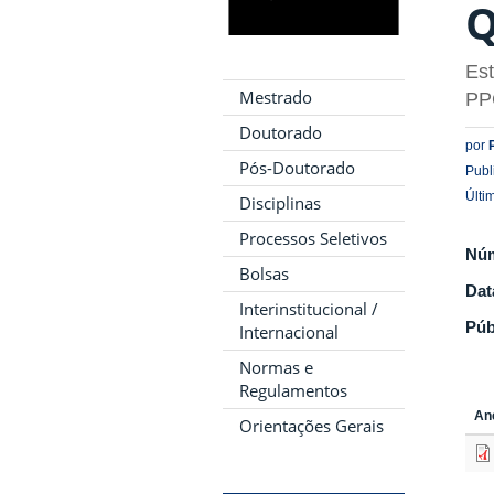
Q
Est
Mestrado
PP
Doutorado
por
Pós-Doutorado
Publ
Últi
Disciplinas
Processos Seletivos
Nú
Bolsas
Dat
Interinstitucional /
Púb
Internacional
Normas e
Regulamentos
An
Orientações Gerais