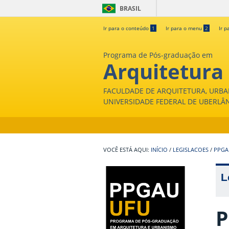
BRASIL
Ir para o conteúdo
1
Ir para o menu
2
Ir p
Programa de Pós-graduação em
Arquitetura
FACULDADE DE ARQUITETURA, URBA
UNIVERSIDADE FEDERAL DE UBERLÂ
INÍCIO
/
LEGISLACOES
/
PPGAU
L
P