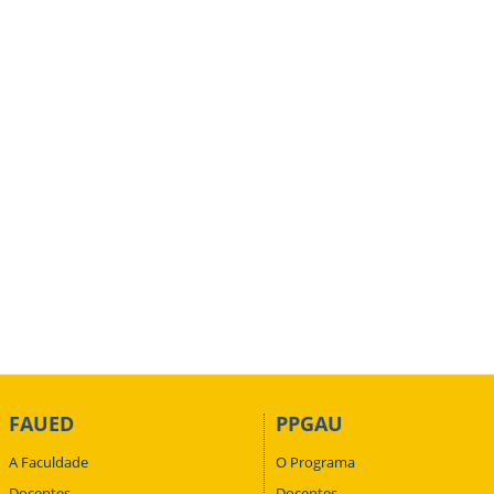
FAUED
PPGAU
A Faculdade
O Programa
Docentes
Docentes