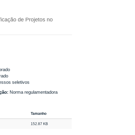
icação de Projetos no
orado
rado
essos seletivos
ação:
Norma regulamentadora
Tamanho
152.87 KB