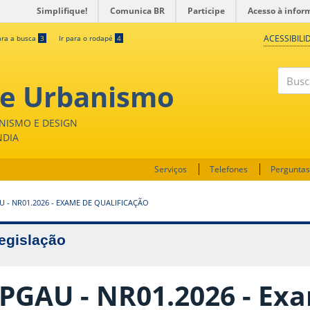
Simplifique!
Comunica BR
Participe
Acesso à infor
ACESSIBILI
ara a busca
3
Ir para o rodapé
4
 e Urbanismo
Buscar
NISMO E DESIGN
NDIA
Serviços
Telefones
Perguntas
 - NR01.2026 - EXAME DE QUALIFICAÇÃO
egislação
PGAU - NR01.2026 - Ex