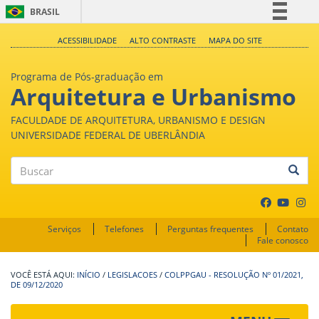
BRASIL
Simplifique!
ACESSIBILIDADE
ALTO CONTRASTE
MAPA DO SITE
Comunica BR
Programa de Pós-graduação em
Participe
Arquitetura e Urbanismo
Acesso à informação
FACULDADE DE ARQUITETURA, URBANISMO E DESIGN
Legislação
UNIVERSIDADE FEDERAL DE UBERLÂNDIA
Canais
Buscar
Serviços
Telefones
Perguntas frequentes
Contato
Fale conosco
INÍCIO
/
LEGISLACOES
/
COLPPGAU - RESOLUÇÃO Nº 01/2021,
DE 09/12/2020