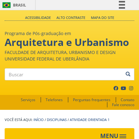
BRASIL
Simplifique!
ACESSIBILIDADE
ALTO CONTRASTE
MAPA DO SITE
Comunica BR
Programa de Pós-graduação em
Participe
Arquitetura e Urbanismo
Acesso à informação
FACULDADE DE ARQUITETURA, URBANISMO E DESIGN
Legislação
UNIVERSIDADE FEDERAL DE UBERLÂNDIA
Canais
Buscar
Serviços
Telefones
Perguntas frequentes
Contato
Fale conosco
INÍCIO
/
DISCIPLINAS
/
ATIVIDADE ORIENTADA 1
MENU
Toggle