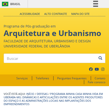
BRASIL
Simplifique!
ACESSIBILIDADE
ALTO CONTRASTE
MAPA DO SITE
Comunica BR
Programa de Pós-graduação em
Participe
Arquitetura e Urbanismo
Acesso à informação
FACULDADE DE ARQUITETURA, URBANISMO E DESIGN
Legislação
UNIVERSIDADE FEDERAL DE UBERLÂNDIA
Canais
Buscar
Serviços
Telefones
Perguntas frequentes
Contato
Fale conosco
INÍCIO
/
DEFESAS
/
PROGRAMA MINHA CASA MINHA VIDA EM
UBERABA-MG: DINÂMICAS E ARTICULAÇÕES ENTRE OS AGENTES PRODUTORES
DO ESPAÇO E AS ADMINISTRAÇÕES LOCAIS NAS IMPLANTAÇÕES DOS
EMPREENDIMENTOS