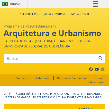
BRASIL
Simplifique!
ACESSIBILIDADE
ALTO CONTRASTE
MAPA DO SITE
Comunica BR
Programa de Pós-graduação em
Participe
Arquitetura e Urbanismo
Acesso à informação
FACULDADE DE ARQUITETURA, URBANISMO E DESIGN
Legislação
UNIVERSIDADE FEDERAL DE UBERLÂNDIA
Canais
Buscar
Serviços
Telefones
Perguntas frequentes
Contato
Fale conosco
INÍCIO
/
DEFESAS
/
PRAÇA DA KANTUTA, A FLOR DOS ANDES
NA TERRA DA GAROA: UM TERRITÓRIO CULTURAL IMIGRANTE EM SÃO PAULO