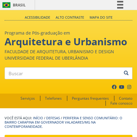
BRASIL
Simplifique!
ACESSIBILIDADE
ALTO CONTRASTE
MAPA DO SITE
Comunica BR
Programa de Pós-graduação em
Participe
Arquitetura e Urbanismo
Acesso à informação
FACULDADE DE ARQUITETURA, URBANISMO E DESIGN
Legislação
UNIVERSIDADE FEDERAL DE UBERLÂNDIA
Canais
Buscar
Serviços
Telefones
Perguntas frequentes
Contato
Fale conosco
INÍCIO
/
DEFESAS
/
PERIFERIA E SENSO COMUNITÁRIO: O
BAIRRO CARAPINA EM GOVERNADOR VALADARES/MG NA
CONTEMPORANEIDADE.