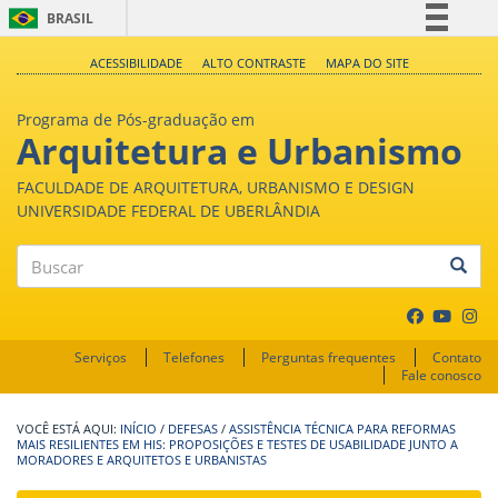
BRASIL
Simplifique!
ACESSIBILIDADE
ALTO CONTRASTE
MAPA DO SITE
Comunica BR
Programa de Pós-graduação em
Participe
Arquitetura e Urbanismo
Acesso à informação
FACULDADE DE ARQUITETURA, URBANISMO E DESIGN
Legislação
UNIVERSIDADE FEDERAL DE UBERLÂNDIA
Canais
Buscar
Serviços
Telefones
Perguntas frequentes
Contato
Fale conosco
INÍCIO
/
DEFESAS
/
ASSISTÊNCIA TÉCNICA PARA REFORMAS
MAIS RESILIENTES EM HIS: PROPOSIÇÕES E TESTES DE USABILIDADE JUNTO A
MORADORES E ARQUITETOS E URBANISTAS