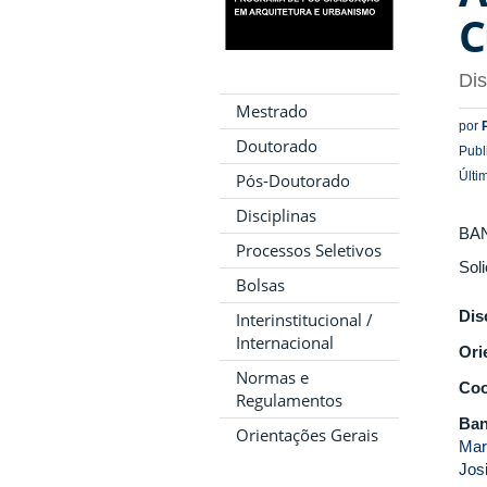
C
Di
Mestrado
por
Doutorado
Publ
Últi
Pós-Doutorado
Disciplinas
BA
Processos Seletivos
Sol
Bolsas
Dis
Interinstitucional /
Internacional
Ori
Normas e
Coo
Regulamentos
Ban
Orientações Gerais
Mar
Jos