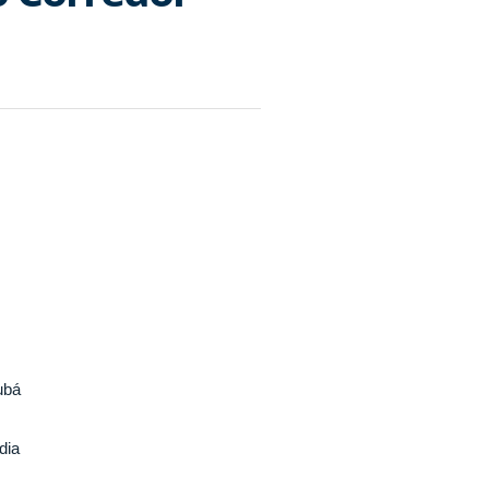
ubá
dia