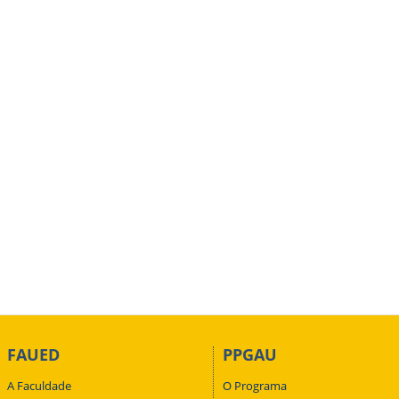
FAUED
PPGAU
A Faculdade
O Programa