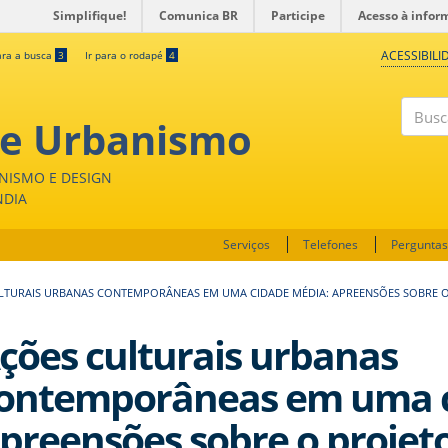
Simplifique!
Comunica BR
Participe
Acesso à infor
ACESSIBILI
ara a busca
3
Ir para o rodapé
4
 e Urbanismo
Buscar
NISMO E DESIGN
NDIA
Serviços
Telefones
Perguntas
LTURAIS URBANAS CONTEMPORÂNEAS EM UMA CIDADE MÉDIA: APREENSÕES SOBRE 
ções culturais urbanas
ontemporâneas em uma c
preensões sobre o projet