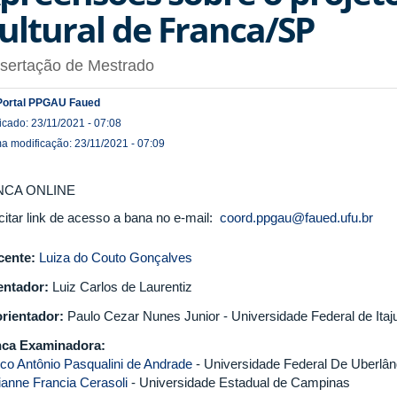
ultural de Franca/SP
ssertação de Mestrado
Portal PPGAU Faued
icado: 23/11/2021 - 07:08
ma modificação: 23/11/2021 - 07:09
NCA ONLINE
icitar link de acesso a bana no e-mail:
coord.ppgau@faued.ufu.br
cente:
Luiza do Couto Gonçalves
entador:
Luiz Carlos de Laurentiz
rientador:
Paulo Cezar Nunes Junior - Universidade Federal de Itaj
ca Examinadora:
co Antônio Pasqualini de Andrade
- Universidade Federal De Uberlân
ianne Francia Cerasoli
- Universidade Estadual de Campinas