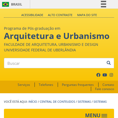
BRASIL
Simplifique!
ACESSIBILIDADE
ALTO CONTRASTE
MAPA DO SITE
Comunica BR
Programa de Pós-graduação em
Participe
Arquitetura e Urbanismo
Acesso à informação
FACULDADE DE ARQUITETURA, URBANISMO E DESIGN
Legislação
UNIVERSIDADE FEDERAL DE UBERLÂNDIA
Canais
Buscar
Serviços
Telefones
Perguntas frequentes
Contato
Fale conosco
INÍCIO
/
CENTRAL DE CONTEUDOS
/
SISTEMAS
/
SISTEMAS
MENU
Toggle