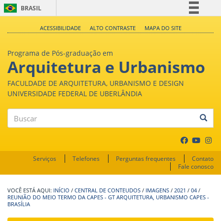
BRASIL
Simplifique!
ACESSIBILIDADE
ALTO CONTRASTE
MAPA DO SITE
Comunica BR
Programa de Pós-graduação em
Participe
Arquitetura e Urbanismo
Acesso à informação
FACULDADE DE ARQUITETURA, URBANISMO E DESIGN
Legislação
UNIVERSIDADE FEDERAL DE UBERLÂNDIA
Canais
Buscar
Serviços
Telefones
Perguntas frequentes
Contato
Fale conosco
INÍCIO
/
CENTRAL DE CONTEUDOS
/
IMAGENS
/
2021
/
04
/
REUNIÃO DO MEIO TERMO DA CAPES - GT ARQUITETURA, URBANISMO CAPES -
BRASÍLIA