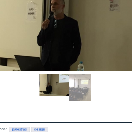
cos:
palestras
design