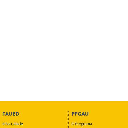
FAUED
PPGAU
A Faculdade
O Programa