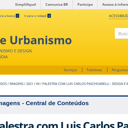
Simplifique!
Comunica BR
Participe
Acesso à infor
ACESSIBILI
ara a busca
3
Ir para o rodapé
4
 e Urbanismo
Buscar
NISMO E DESIGN
NDIA
Serviços
Telefones
Perguntas
UDOS
/
IMAGENS
/
2021
/
04
/
PALESTRA COM LUIS CARLOS PASCHOARELLI - DESIGN E
magens - Central de Conteúdos
alestra com Luis Carlos Pa