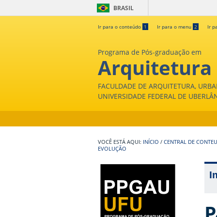
BRASIL
Ir para o conteúdo
1
Ir para o menu
2
Ir p
Programa de Pós-graduação em
Arquitetura
FACULDADE DE ARQUITETURA, URBA
UNIVERSIDADE FEDERAL DE UBERLÂ
INÍCIO
/
CENTRAL DE CONTE
EVOLUÇÃO
I
P