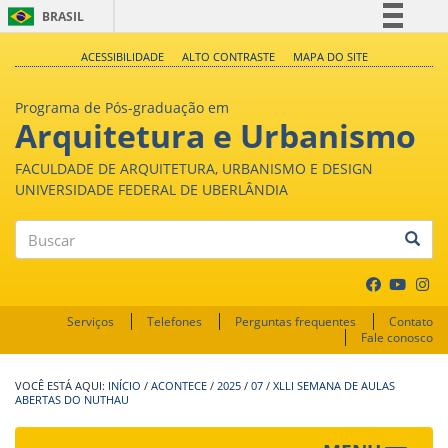
BRASIL
Simplifique!
ACESSIBILIDADE
ALTO CONTRASTE
MAPA DO SITE
Comunica BR
Programa de Pós-graduação em
Participe
Arquitetura e Urbanismo
Acesso à informação
FACULDADE DE ARQUITETURA, URBANISMO E DESIGN
Legislação
UNIVERSIDADE FEDERAL DE UBERLÂNDIA
Canais
Buscar
Serviços
Telefones
Perguntas frequentes
Contato
Fale conosco
INÍCIO
/
ACONTECE
/
2025
/
07
/
XLLI SEMANA DE AULAS
ABERTAS DO NUTHAU