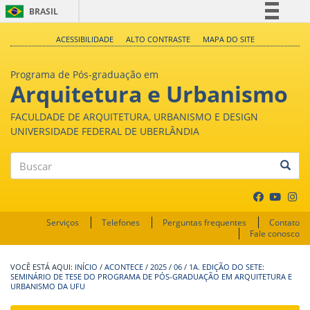
BRASIL
Simplifique!
ACESSIBILIDADE
ALTO CONTRASTE
MAPA DO SITE
Comunica BR
Programa de Pós-graduação em
Participe
Arquitetura e Urbanismo
Acesso à informação
FACULDADE DE ARQUITETURA, URBANISMO E DESIGN
Legislação
UNIVERSIDADE FEDERAL DE UBERLÂNDIA
Canais
Buscar
Serviços
Telefones
Perguntas frequentes
Contato
Fale conosco
INÍCIO
/
ACONTECE
/
2025
/
06
/
1A. EDIÇÃO DO SETE:
SEMINÁRIO DE TESE DO PROGRAMA DE PÓS-GRADUAÇÃO EM ARQUITETURA E
URBANISMO DA UFU